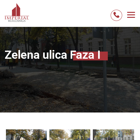
Skip
to
content
Zelena ulica
Faza I