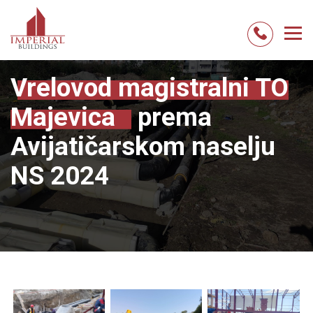
Skip
to
content
Vrelovod magistralni TO
Majevica
prema
Avijatičarskom naselju
NS 2024